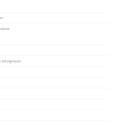
ri
zature
e ed ingrosso